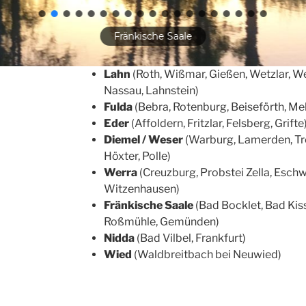
Fränkische Saale
Lahn
(Roth, Wißmar, Gießen, Wetzlar, We
Nassau, Lahnstein)
Fulda
(Bebra, Rotenburg, Beiseförth, Me
Eder
(Affoldern, Fritzlar, Felsberg, Grifte
Diemel / Weser
(Warburg, Lamerden, Tr
Höxter, Polle)
Werra
(Creuzburg, Probstei Zella, Esch
Witzenhausen)
Fränkische
Saale
(Bad Bocklet, Bad Ki
Roßmühle, Gemünden)
Nidda
(Bad Vilbel, Frankfurt)
Wied
(Waldbreitbach bei Neuwied)