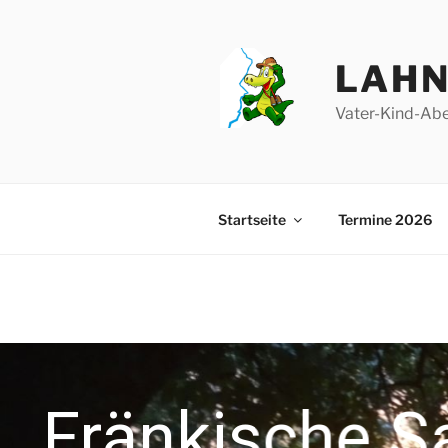
Zum
Inhalt
springen
LAHN
Vater-Kind-Ab
Startseite
Termine 2026
FLÜSSE – DORT FÜHLEN 
ZU HAUSE
Fränkische S